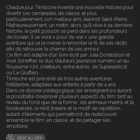
Chaque jour, Timioche invente une nouvelle histoire pour
divertir ses camarades de classe, et plus
particulièrement son meilleur ami Jeannot Saint-Pierre.
Malheureusement, un matin, alors qu’il rêve à sa dernière
histoire, le petit poisson se perd dans les profondeurs
de l’océan. Il va vivre « pour de vrai » une grande
aventure qui va le mener à remonter le fil de ses récits
afin de retrouver le chemin de ses ami·e·s.
Ce film est adapté d’un livre écrit par Julia Donaldson et
Axel Scheffler, le duo d’auteurs jeunesse numéro un au
Royaume-Uni, créateurs, entre autres, de Superasticot
ou Le Gruffalo.
Timioche est précédé de trois autres aventures
frétillantes, adaptées aux enfants à partir de 4 ans.
Dans ce dossier pédagogique, les enseignant·e·s auront
la possibilité d’explorer plusieurs aspects du film, tant au
niveau du fond que de la forme : les animaux marins et la
biodiversité, le récit linéaire et le motif de répétition…
autant d’éléments qui permettront de redécouvrir
ensemble le film, en classe, et de partager ses
émotions.
aller au site