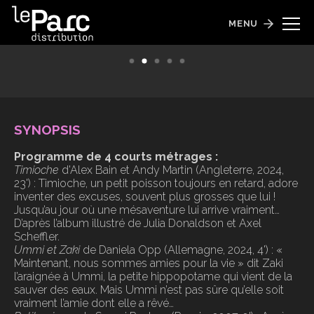
Timioche
MENU
Sortie le 8 octobre 2025
SYNOPSIS
Programme de 4 courts métrages :
Timioche
d'Alex Bain et Andy Martin (Angleterre, 2024,
23') : Timioche, un petit poisson toujours en retard, adore
inventer des excuses, souvent plus grosses que lui !
Jusqu’au jour où une mésaventure lui arrive vraiment…
D’après l’album illustré de Julia Donaldson et Axel
Scheffler.
Ummi et Zaki
de Daniela Opp (Allemagne, 2024, 4') : «
Maintenant, nous sommes amies pour la vie » dit Zaki
l’araignée à Ummi, la petite hippopotame qui vient de la
sauver des eaux. Mais Ummi n’est pas sûre qu’elle soit
vraiment l’amie dont elle a rêvé…