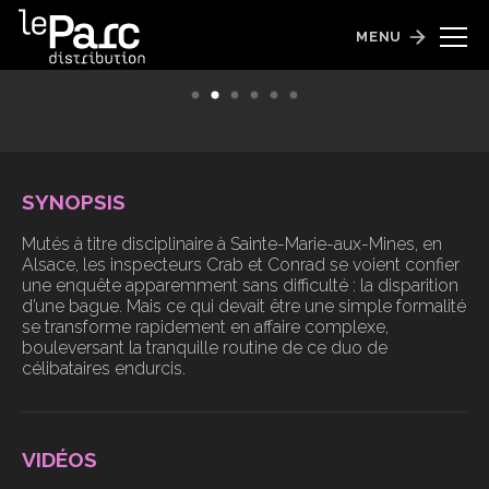
Sainte-Marie-aux-Mines
Sainte-Marie-aux-Mines
MENU
Sortie le 17 juin 2026
Sortie le 17 juin 2026
SYNOPSIS
Mutés à titre disciplinaire à Sainte-Marie-aux-Mines, en
Alsace, les inspecteurs Crab et Conrad se voient confier
une enquête apparemment sans difficulté : la disparition
d’une bague. Mais ce qui devait être une simple formalité
se transforme rapidement en affaire complexe,
bouleversant la tranquille routine de ce duo de
célibataires endurcis.
VIDÉOS