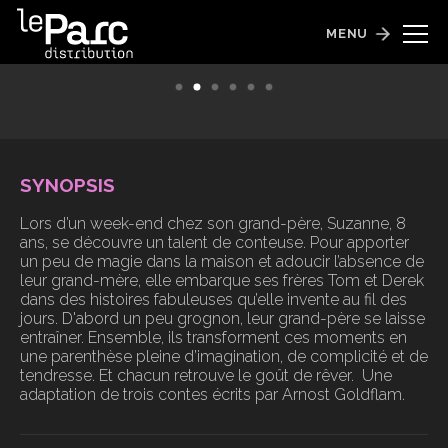
Les Contes du pommier
MENU
Sortie le 15 avril 2026
SYNOPSIS
Lors d’un week-end chez son grand-père, Suzanne, 8
ans, se découvre un talent de conteuse. Pour apporter
un peu de magie dans la maison et adoucir l’absence de
leur grand-mère, elle embarque ses frères Tom et Derek
dans des histoires fabuleuses qu’elle invente au fil des
jours. D'abord un peu grognon, leur grand-père se laisse
entraîner. Ensemble, ils transforment ces moments en
une parenthèse pleine d’imagination, de complicité et de
tendresse. Et chacun retrouve le goût de rêver. Une
adaptation de trois contes écrits par Arnost Goldflam.