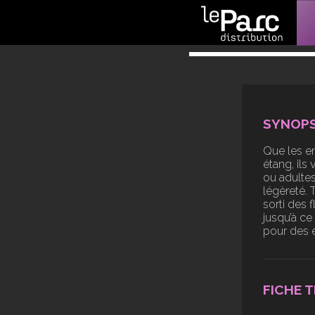
SYNOPS
Que les en
étang, ils 
ou adultes
légèreté. 
sorti des 
jusqu’à ce
pour des e
FICHE 